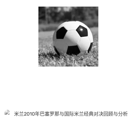
米兰中国女排半决赛对决
荷兰队全力以赴争夺决赛
资格精彩瞬间回顾
米兰2010年巴塞罗那与国
际米兰经典对决回顾与分