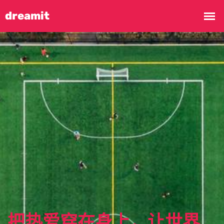
互动不停，一起为热爱呐