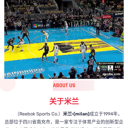
ABOUT US
关于米兰
（Reebok Sports Co.）
米兰·(milan)
成立于1994年，
总部位于四川省南充市，是一家专注于体育产业的创新型企