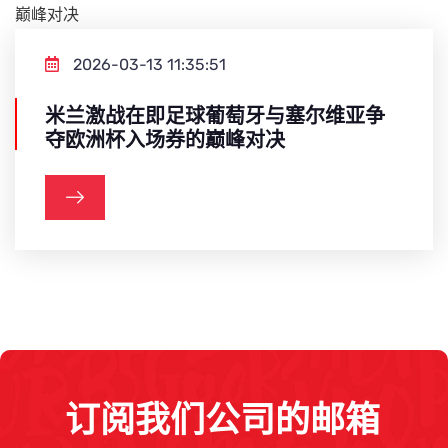
2026-03-13 11:35:51
米兰激战在即足球葡萄牙与塞尔维亚争
夺欧洲杯入场券的巅峰对决
订阅我们公司的邮箱