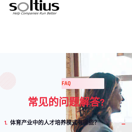
FAQ
常见的问题解答?
1.
体育产业中的人才培养模式有哪些？