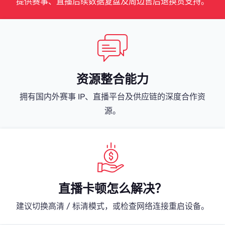
提供赛事、直播后续数据复盘及周边售后退换货支持。
资源整合能力
拥有国内外赛事 IP、直播平台及供应链的深度合作资
源。
直播卡顿怎么解决？
建议切换高清 / 标清模式，或检查网络连接重启设备。