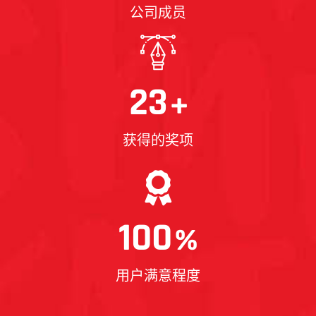
公司成员
23
+
获得的奖项
100
%
用户满意程度